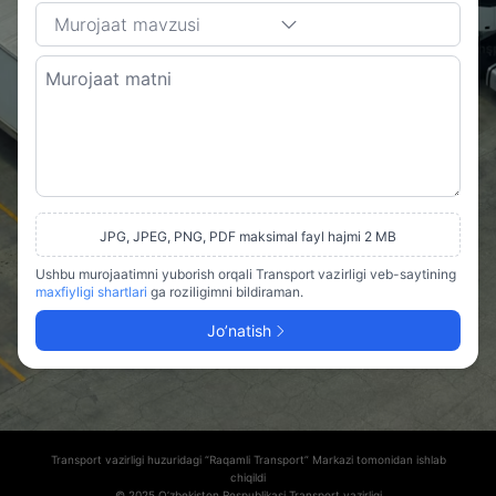
Murojaat mavzusi
JPG, JPEG, PNG, PDF maksimal fayl hajmi 2 MB
Ushbu murojaatimni yuborish orqali Transport vazirligi veb-saytining
maxfiyligi shartlari
ga roziligimni bildiraman.
Jo’natish
Transport vazirligi huzuridagi “Raqamli Transport” Markazi tomonidan ishlab
chiqildi
© 2025 O’zbekiston Respublikasi Transport vazirligi